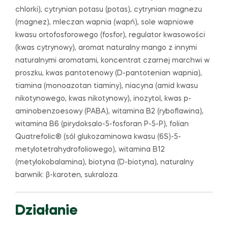
chlorki), cytrynian potasu (potas), cytrynian magnezu
(magnez), mleczan wapnia (wapń), sole wapniowe
kwasu ortofosforowego (fosfor), regulator kwasowości
(kwas cytrynowy), aromat naturalny mango z innymi
naturalnymi aromatami, koncentrat czarnej marchwi w
proszku, kwas pantotenowy (D-pantotenian wapnia),
tiamina (monoazotan tiaminy), niacyna (amid kwasu
nikotynowego, kwas nikotynowy), inozytol, kwas p-
aminobenzoesowy (PABA), witamina B2 (ryboflawina),
witamina B6 (pirydoksalo-5-fosforan P-5-P), folian
Quatrefolic® (sól glukozaminowa kwasu (6S)-5-
metylotetrahydrofoliowego), witamina B12
(metylokobalamina), biotyna (D-biotyna), naturalny
barwnik: β-karoten, sukraloza.
Działanie