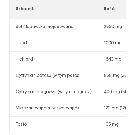
Składnik
Ilość
Sól Kłodawska niejodowana
2650 mg
– sód
1000 mg
– chlorki
1643 mg
Cytrynian potasu (w tym potas)
858 mg (300 m
Cytrynian magnezu (w tym magnez)
400 mg (60 m
Mleczan wapnia (w tym wapń)
122 mg (120 m
Fosfor
105 mg