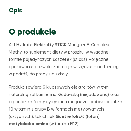
Opis
O produkcie
ALLHydrate Elektrolity STICK Mango + B Complex
Methyl to suplement diety w proszku, w wygodnej
formie pojedynczych saszetek (sticks). Poręczne
opakowanie pozwala zabrać je wszędzie – na trening,
w podróż, do pracy lub szkoły.
Produkt zawiera 6 kluczowych elektrolitów, w tym
naturalną sól kamienną Kłodawską (niejodowaną) oraz
organiczne formy cytrynianu magnezu i potasu, a także
10 witamin z grupy B w formach metylowanych
(aktywnych), takich jak
Quatrefolic®
(folian) i
metylokobalamina
(witamina B12).