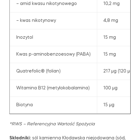
– amid kwasu nikotynowego
10,2 mg
– kwas nikotynowy
4,8 mg
Inozytol
15 mg
Kwas p-aminobenzoesowy (PABA)
15 mg
Quatrefolic® (folian)
217 µg (120 µg fol
Witamina B12 (metylokobalamina)
100 µg
Biotyna
15 µg
*RWS – Referencyjna Wartość Spożycia
Składniki:
sól kamienna Kłodawska niejodowana (sód,