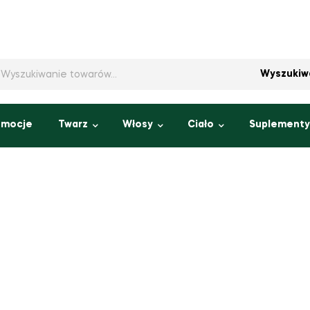
Wyszukiw
omocje
Twarz
Włosy
Ciało
Suplementy