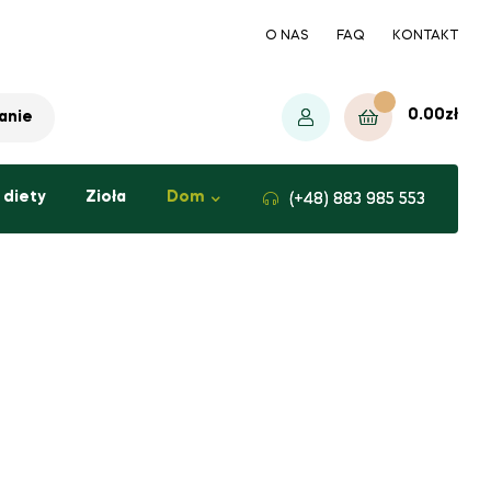
O NAS
FAQ
KONTAKT
0.00
zł
anie
 diety
Zioła
Dom
(+48) ‭883 985 553‬